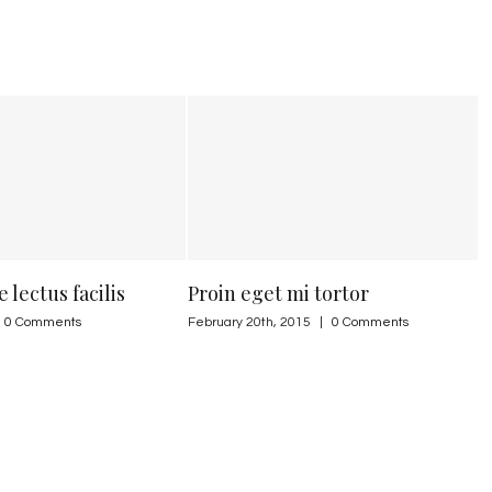
facilis
Proin eget mi tortor
Duis mal
ts
February 20th, 2015
|
0 Comments
February 20t