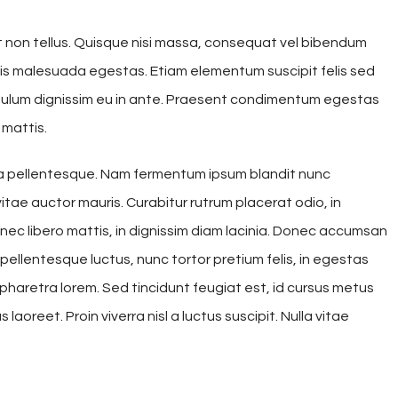
t non tellus. Quisque nisi massa, consequat vel bibendum
 quis malesuada egestas. Etiam elementum suscipit felis sed
tibulum dignissim eu in ante. Praesent condimentum egestas
 mattis.
la pellentesque. Nam fermentum ipsum blandit nunc
vitae auctor mauris. Curabitur rutrum placerat odio, in
 nec libero mattis, in dignissim diam lacinia. Donec accumsan
 pellentesque luctus, nunc tortor pretium felis, in egestas
 pharetra lorem. Sed tincidunt feugiat est, id cursus metus
laoreet. Proin viverra nisl a luctus suscipit. Nulla vitae