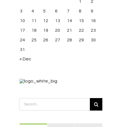
1
2
3
4
5
6
7
8
9
10
11
12
13
14
15
16
17
18
19
20
21
22
23
24
25
26
27
28
29
30
31
« Dec
esi vivera rius
Nullam non augue eget
h, 2015
|
0 Comments
February 20th, 2015
|
0 Comments
Search
for: