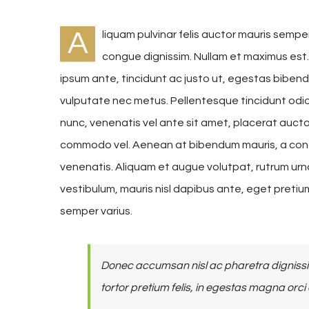
A
liquam pulvinar felis auctor mauris semper
congue dignissim. Nullam et maximus est
ipsum ante, tincidunt ac justo ut, egestas biben
vulputate nec metus. Pellentesque tincidunt odio n
nunc, venenatis vel ante sit amet, placerat auctor
commodo vel. Aenean at bibendum mauris, a cond
venenatis. Aliquam et augue volutpat, rutrum urna
vestibulum, mauris nisl dapibus ante, eget preti
semper varius.
Donec accumsan nisl ac pharetra dignissim
tortor pretium felis, in egestas magna orci 