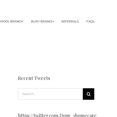
KPOOL BRANCH
BURY BRANCH
REFERRALS
FAQ’s
Recent Tweets
Search
for:
https://twitter.com/Dom_1homecare