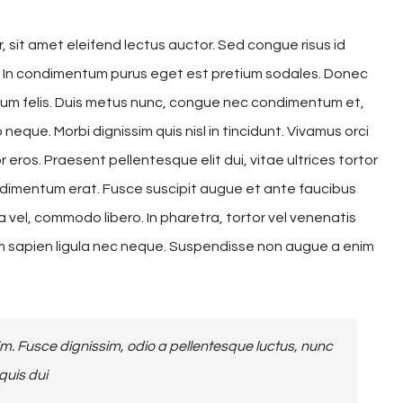
, sit amet eleifend lectus auctor. Sed congue risus id
. In condimentum purus eget est pretium sodales. Donec
dum felis. Duis metus nunc, congue nec condimentum et,
eque. Morbi dignissim quis nisl in tincidunt. Vivamus orci
 eros. Praesent pellentesque elit dui, vitae ultrices tortor
imentum erat. Fusce suscipit augue et ante faucibus
 vel, commodo libero. In pharetra, tortor vel venenatis
um sapien ligula nec neque. Suspendisse non augue a enim
. Fusce dignissim, odio a pellentesque luctus, nunc
quis dui