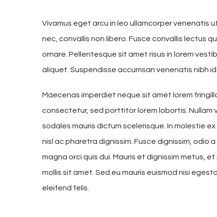
Vivamus eget arcu in leo ullamcorper venenatis u
nec, convallis non libero. Fusce convallis lectus
ornare. Pellentesque sit amet risus in lorem ves
aliquet. Suspendisse accumsan venenatis nibh id
Maecenas imperdiet neque sit amet lorem fringil
consectetur, sed porttitor lorem lobortis. Nullam 
sodales mauris dictum scelerisque. In molestie ex
nisl ac pharetra dignissim. Fusce dignissim, odio a
magna orci quis dui. Mauris et dignissim metus, et
mollis sit amet. Sed eu mauris euismod nisi egestas 
eleifend felis.