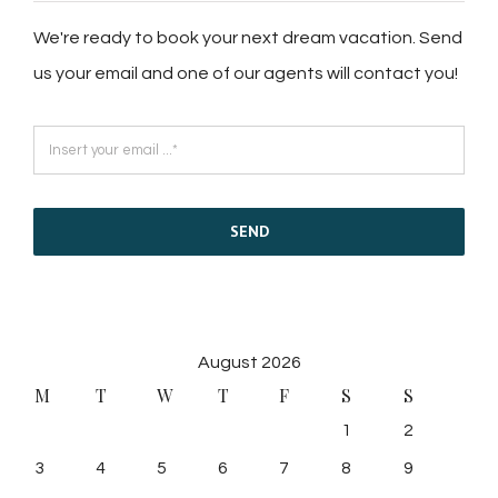
We're ready to book your next dream vacation. Send
us your email and one of our agents will contact you!
SEND
August 2026
M
T
W
T
F
S
S
1
2
3
4
5
6
7
8
9