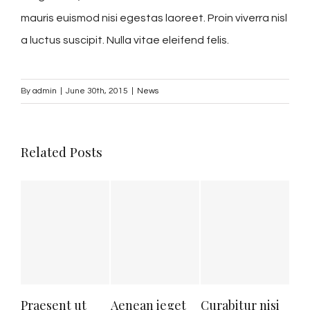
mauris euismod nisi egestas laoreet. Proin viverra nisl
a luctus suscipit. Nulla vitae eleifend felis.
By
admin
|
June 30th, 2015
|
News
Related Posts
Praesent ut
Aenean ieget
Curabitur nisi
Nu