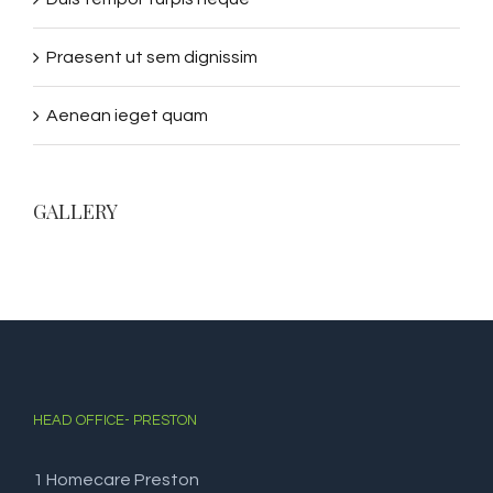
Praesent ut sem dignissim
Aenean ieget quam
GALLERY
HEAD OFFICE- PRESTON
1 Homecare Preston