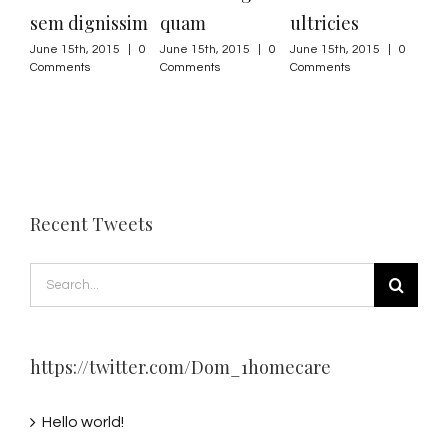
sem dignissim
quam
ultricies
sus
June 15th, 2015
|
0
June 15th, 2015
|
0
June 15th, 2015
|
0
June
Comments
Comments
Comments
Com
Recent Tweets
Search
for:
https://twitter.com/Dom_1homecare
Hello world!