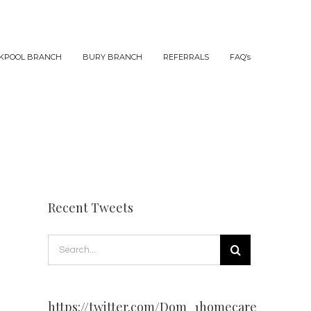
KPOOL BRANCH
BURY BRANCH
REFERRALS
FAQ’s
Recent Tweets
Search
for:
https://twitter.com/Dom_1homecare