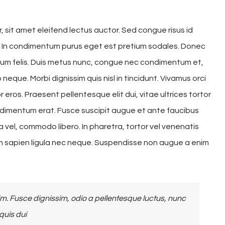
, sit amet eleifend lectus auctor. Sed congue risus id
. In condimentum purus eget est pretium sodales. Donec
dum felis. Duis metus nunc, congue nec condimentum et,
eque. Morbi dignissim quis nisl in tincidunt. Vivamus orci
 eros. Praesent pellentesque elit dui, vitae ultrices tortor
imentum erat. Fusce suscipit augue et ante faucibus
 vel, commodo libero. In pharetra, tortor vel venenatis
um sapien ligula nec neque. Suspendisse non augue a enim
. Fusce dignissim, odio a pellentesque luctus, nunc
quis dui