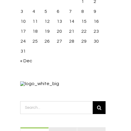
1
2
3
4
5
6
7
8
9
10
11
12
13
14
15
16
17
18
19
20
21
22
23
24
25
26
27
28
29
30
31
« Dec
 nisi ultricies
Nullam suscipit massi
Search
015
|
0 Comments
June 15th, 2015
|
0 Comments
for: