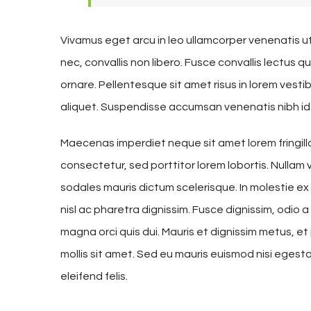
Vivamus eget arcu in leo ullamcorper venenatis u
nec, convallis non libero. Fusce convallis lectus
ornare. Pellentesque sit amet risus in lorem ves
aliquet. Suspendisse accumsan venenatis nibh id
Maecenas imperdiet neque sit amet lorem fringil
consectetur, sed porttitor lorem lobortis. Nullam 
sodales mauris dictum scelerisque. In molestie ex
nisl ac pharetra dignissim. Fusce dignissim, odio a
magna orci quis dui. Mauris et dignissim metus, et
mollis sit amet. Sed eu mauris euismod nisi egestas 
eleifend felis.