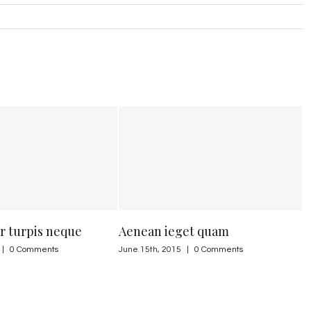
 neque
Aenean ieget quam
Curabitur
nts
June 15th, 2015
|
0 Comments
June 15th, 2