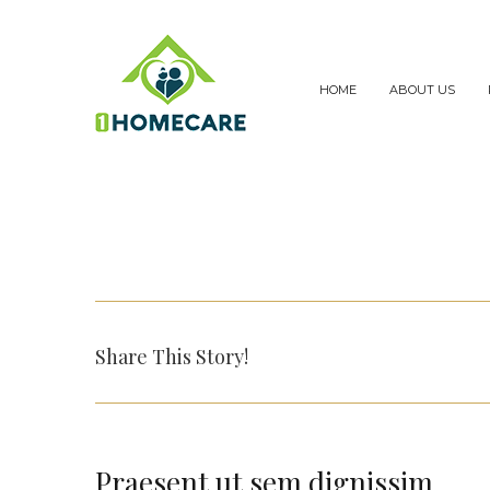
Skip
to
content
HOME
ABOUT US
Share This Story!
Praesent ut sem dignissim