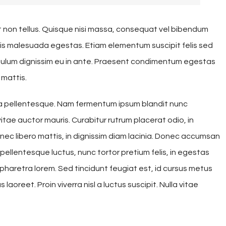
t non tellus. Quisque nisi massa, consequat vel bibendum
 quis malesuada egestas. Etiam elementum suscipit felis sed
tibulum dignissim eu in ante. Praesent condimentum egestas
 mattis.
la pellentesque. Nam fermentum ipsum blandit nunc
vitae auctor mauris. Curabitur rutrum placerat odio, in
 nec libero mattis, in dignissim diam lacinia. Donec accumsan
 pellentesque luctus, nunc tortor pretium felis, in egestas
 pharetra lorem. Sed tincidunt feugiat est, id cursus metus
laoreet. Proin viverra nisl a luctus suscipit. Nulla vitae