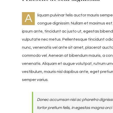
A
liquam pulvinar felis auctor mauris semper
congue dignissim. Nullam et maximus est
ipsum ante, tincidunt ac justo ut, egestas biben
vulputate nec metus. Pellentesque tincidunt odio n
nunc, venenatis vel ante sit amet, placerat auctor
commodo vel. Aenean at bibendum mauris, a cond
venenatis. Aliquam et augue volutpat, rutrum urna
vestibulum, mauris nisl dapibus ante, eget preti
semper varius.
Donec accumsan nisl ac pharetra dignissim
tortor pretium felis, in egestas magna orci 